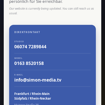
persönlich für Sie erreichbar.
Our website is currently being updated. You can still reach us as
usual.
DIREKTKONTAKT
STUDIO
06074 7289844
MOBIL
0163 8520158
E-MAIL
info@simon-media.tv
Frankfurt / Rhein-Main
Südpfalz / Rhein-Neckar
Mainzer Straße 38