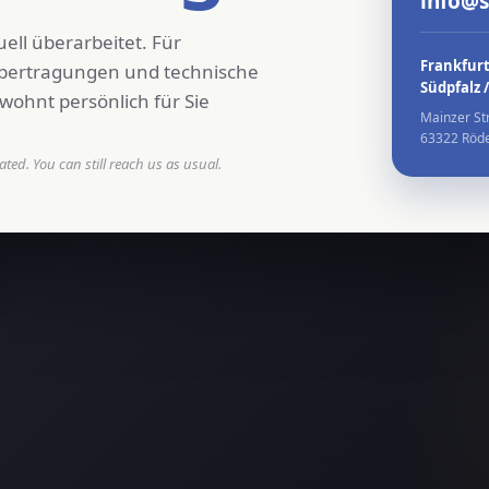
info@
ell überarbeitet. Für
Frankfurt
übertragungen und technische
Südpfalz 
wohnt persönlich für Sie
Mainzer St
63322 Röd
ted. You can still reach us as usual.