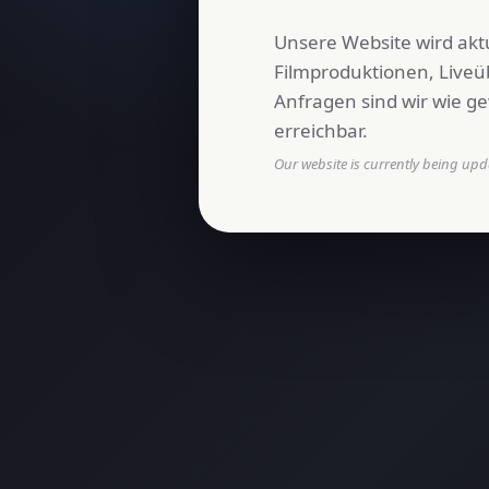
Unsere Website wird aktu
Filmproduktionen, Live
Anfragen sind wir wie ge
erreichbar.
Our website is currently being upda