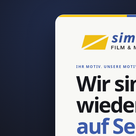
IHR MOTIV. UNSERE MOTI
Wir si
wiede
auf S