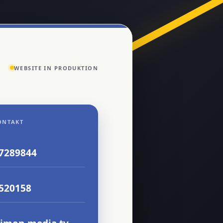
WEBSITE IN PRODUKTION
ONTAKT
 7289844
8520158