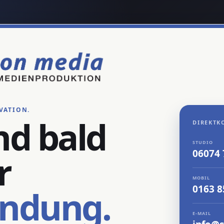
VATION.
nd bald
DIREKTK
STUDIO
06074
r
MOBIL
0163 
endung.
E-MAIL