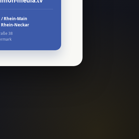
simon-media.tv
 / Rhein-Main
/ Rhein-Neckar
raße 38
ermark